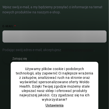
Wpisz swój e-mail, a my będziemy przesyłać ci informacje na temat
nowych produktów na naszym e-shop.
E-MAIL
Podając swój adres e-mail, akceptujesz
politykę prywatności
.
Zaloguj się
Używamy plików cookie i podobnych
technologii, aby zapewnić Ci najlepsze wrażenia
z zakupów, analizować ruch na stronie oraz
wyświetlać spersonalizowane oferty Woldo
Health. Dzięki Twojej zgodzie możemy stale
ulepszać nasz sklep i oferować produkty
najwyższej jakości. Czy zgadzasz się na ich
wykorzystanie?
Ustawienia