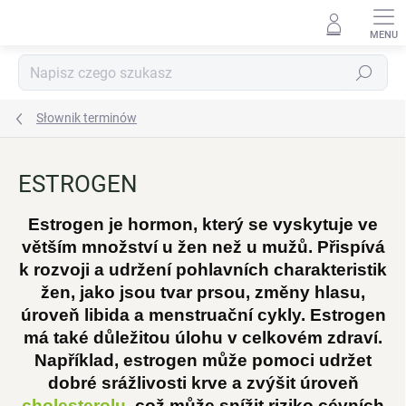
Przejść
do
treści
Szukaj
Słownik terminów
ESTROGEN
Estrogen je hormon, který se vyskytuje ve
větším množství u žen než u mužů. Přispívá
k rozvoji a udržení pohlavních charakteristik
žen, jako jsou tvar prsou, změny hlasu,
úroveň libida a menstruační cykly. Estrogen
má také důležitou úlohu v celkovém zdraví.
Například, estrogen může pomoci udržet
dobré srážlivosti krve a zvýšit úroveň
cholesterolu
, což může snížit riziko cévních