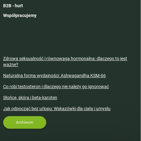
B2B - hurt
Współpracujemy
BLOG
Zdrowa seksualność i równowaga hormonalna: dlaczego to jest
ważne?
Naturalna forma wydajności: Ashwagandha KSM-66
Co robi testosteron i dlaczego nie należy go ignorować
Słońce, skóra i beta-karoten
Jak odpocząć bez urlopu: Wskazówki dla ciała i umysłu
Archiwum
ODBIERZ NEWSLETTER