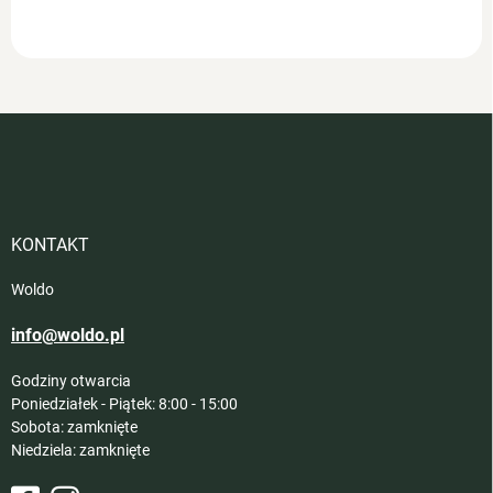
S
t
o
p
k
a
KONTAKT
Woldo
info@woldo.pl
Godziny otwarcia
Poniedziałek - Piątek: 8:00 - 15:00
Sobota: zamknięte
Niedziela: zamknięte