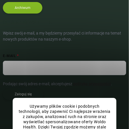
Archiwum
ODBIERZ NEWSLETTER
Wpisz swój e-mail, a my będziemy przesyłać ci informacje na temat
nowych produktów na naszym e-shop.
E-MAIL
Podając swój adres e-mail, akceptujesz
politykę prywatności
.
Zaloguj się
Używamy plików cookie i podobnych
technologii, aby zapewnić Ci najlepsze wrażenia
z zakupów, analizować ruch na stronie oraz
wyświetlać spersonalizowane oferty Woldo
Health. Dzięki Twojej zgodzie możemy stale