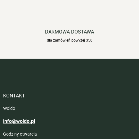
s
t
y
DARMOWA DOSTAWA
dla zamówień powyżej 350
S
t
o
p
k
a
KONTAKT
Woldo
info@woldo.pl
Godziny otwarcia