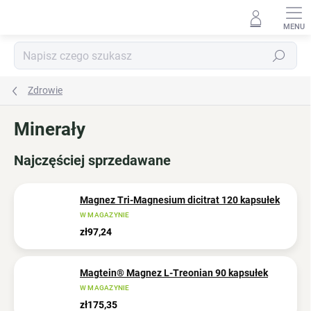
Przejść
do
treści
Szukaj
Zdrowie
Minerały
Najczęściej sprzedawane
Magnez Tri-Magnesium dicitrat 120 kapsułek
W MAGAZYNIE
zł97,24
Magtein® Magnez L-Treonian 90 kapsułek
W MAGAZYNIE
zł175,35