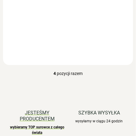
jednostkowa:
jednostkowa:
Szczegóły
Szczegóły
Naturalny wapń z morza dla
Nowoczesna forma cynku o
mocnych kości i witalności
wysokiej przyswajalności
Wapń z czerwonych alg
Cynk Albion® + miedź (90
morskich...
kapsułek) to...
4
pozycji razem
K
o
n
t
r
o
l
JESTEŚMY
SZYBKA WYSYŁKA
k
PRODUCENTEM
i
wysyłamy w ciągu 24 godzin
l
wybieramy TOP surowce z całego
świata
i