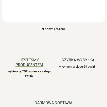
K2 MK7 50 ml zawiera...
9
pozycji razem
K
o
n
t
r
o
l
JESTEŚMY
SZYBKA WYSYŁKA
k
PRODUCENTEM
i
wysyłamy w ciągu 24 godzin
l
wybieramy TOP surowce z całego
świata
i
s
t
y
DARMOWA DOSTAWA