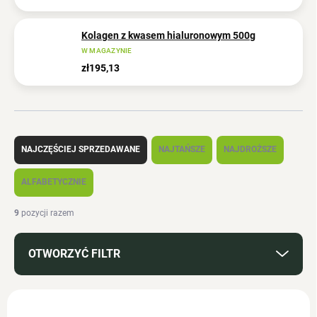
Kolagen z kwasem hialuronowym 500g
W MAGAZYNIE
zł195,13
S
o
NAJCZĘŚCIEJ SPRZEDAWANE
NAJTAŃSZE
NAJDROŻSZE
r
t
ALFABETYCZNIE
o
w
9
pozycji razem
a
n
OTWORZYĆ FILTR
i
e
p
L
r
i