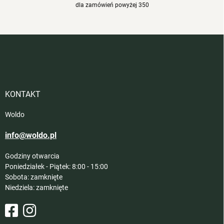
dla zamówień powyżej 350
S
t
o
p
k
a
KONTAKT
Woldo
info@woldo.pl
Godziny otwarcia
Poniedziałek - Piątek: 8:00 - 15:00
Sobota: zamknięte
Niedziela: zamknięte