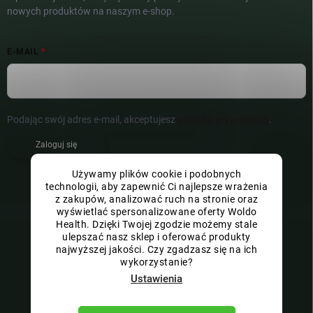
nowych produktów na naszym e-shop.
E-MAIL
Podając swój adres e-mail, akceptujesz
politykę prywatności
.
Zaloguj się
Używamy plików cookie i podobnych
technologii, aby zapewnić Ci najlepsze wrażenia
z zakupów, analizować ruch na stronie oraz
wyświetlać spersonalizowane oferty Woldo
Health. Dzięki Twojej zgodzie możemy stale
ulepszać nasz sklep i oferować produkty
najwyższej jakości. Czy zgadzasz się na ich
wykorzystanie?
Ustawienia
Copyright 2026
Woldo s.r.o.
. Wszystkie prawa zastrzeżone.