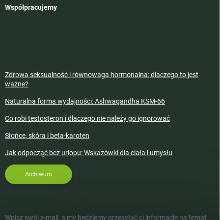
Współpracujemy
BLOG
Zdrowa seksualność i równowaga hormonalna: dlaczego to jest
ważne?
Naturalna forma wydajności: Ashwagandha KSM-66
Co robi testosteron i dlaczego nie należy go ignorować
Słońce, skóra i beta-karoten
Jak odpocząć bez urlopu: Wskazówki dla ciała i umysłu
Archiwum
ODBIERZ NEWSLETTER
Wpisz swój e-mail, a my będziemy przesyłać ci informacje na temat