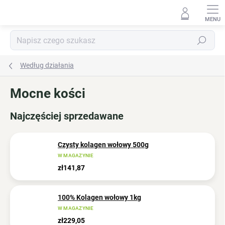
Przejść
do
treści
Szukaj
Według działania
Mocne kości
Najczęściej sprzedawane
Czysty kolagen wołowy 500g
W MAGAZYNIE
zł141,87
100% Kolagen wołowy 1kg
W MAGAZYNIE
zł229,05