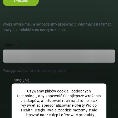
Archiwum
ODBIERZ NEWSLETTER
Wpisz swój e-mail, a my będziemy przesyłać ci informacje na temat
nowych produktów na naszym e-shop.
E-MAIL
Podając swój adres e-mail, akceptujesz
politykę prywatności
.
Zaloguj się
Używamy plików cookie i podobnych
technologii, aby zapewnić Ci najlepsze wrażenia
z zakupów, analizować ruch na stronie oraz
wyświetlać spersonalizowane oferty Woldo
Health. Dzięki Twojej zgodzie możemy stale
ulepszać nasz sklep i oferować produkty