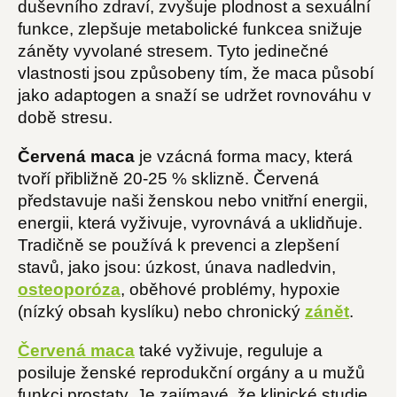
duševního zdraví, zvyšuje plodnost a sexuální
funkce, zlepšuje metabolické funkcea snižuje
záněty vyvolané stresem. Tyto jedinečné
vlastnosti jsou způsobeny tím, že maca působí
jako adaptogen a snaží se udržet rovnováhu v
době stresu.
Červená maca
je vzácná forma macy, která
tvoří přibližně 20-25 % sklizně. Červená
představuje naši ženskou nebo vnitřní energii,
energii, která vyživuje, vyrovnává a uklidňuje.
Tradičně se používá k prevenci a zlepšení
stavů, jako jsou: úzkost, únava nadledvin,
osteoporóza
, oběhové problémy, hypoxie
(nízký obsah kyslíku) nebo chronický
zánět
.
Červená maca
také vyživuje, reguluje a
posiluje ženské reprodukční orgány a u mužů
funkci prostaty. Je zajímavé, že klinické studie