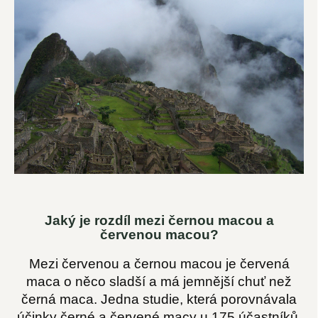
Jaký je rozdíl mezi černou macou a
červenou macou?
Mezi červenou a černou macou je červená
maca o něco sladší a má jemnější chuť než
černá maca. Jedna studie, která porovnávala
účinky černé a červené macy u 175 účastníků,