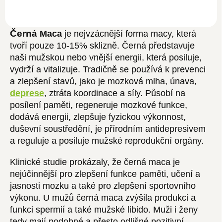
Černá
Maca
je nejvzácnější forma macy, která
tvoří pouze 10-15% sklizně. Černá představuje
naši mužskou nebo vnější energii, která posiluje,
vydrží a vitalizuje. Tradičně se používá k prevenci
a zlepšení stavů, jako je mozková mlha, únava,
deprese
, ztráta koordinace a síly. Působí na
posílení paměti, regeneruje mozkové funkce,
dodává energii, zlepšuje fyzickou výkonnost,
duševní soustředění, je přírodním antidepresivem
a reguluje a posiluje mužské reprodukční orgány.
Klinické studie prokázaly, že černá maca je
nejúčinnější pro zlepšení funkce paměti, učení a
jasnosti mozku a také pro zlepšení sportovního
výkonu. U mužů černá maca zvýšila produkci a
funkci spermií a také mužské libido. Muži i ženy
tedy mají podobné a přesto odlišné pozitivní