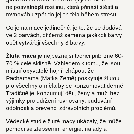
nejposvátnější rostlinu, která přináší štěstí a
rovnováhu zpět do jejich těla během stresu.
Co je na mace jedinečné, je to, že se dodává
ve 3 barvách, přičemž semena jakékoli barvy
opět vytvářejí všechny 3 barvy.
Žlutá maca
je nejběžnější tvořící přibližně 60-
70 % celé sklizně. Vzhledem k tomu, že jsou
místní obyvatelé hojní, chápou, že
Pachamama (Matka Země) poskytuje žlutou
pro všechny a měla by se konzumovat denně.
Tradičně jej konzumují děti, ženy a muži bez
výjimky pro udržení rovnováhy, budování
odolnosti a prevenci zdravotních problémů.
Vědecké studie žluté macy ukázaly, že může
pomoci se zlepšením energie, nálady a