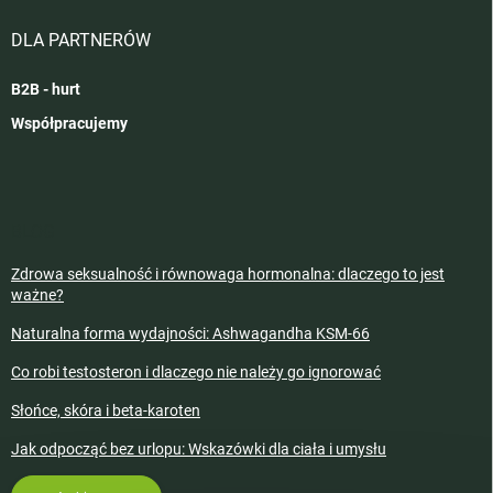
DLA PARTNERÓW
B2B - hurt
Współpracujemy
BLOG
Zdrowa seksualność i równowaga hormonalna: dlaczego to jest
ważne?
Naturalna forma wydajności: Ashwagandha KSM-66
Co robi testosteron i dlaczego nie należy go ignorować
Słońce, skóra i beta-karoten
Jak odpocząć bez urlopu: Wskazówki dla ciała i umysłu