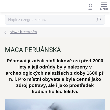
Przejść
do
treści
Szukaj
Słownik terminów
MACA PERUÁNSKÁ
Pěstovat ji začali staří Inkové asi před 2000
lety a její odrůdy byly nalezeny v
archeologických nalezištích z doby 1600 př.
n. l. Pro místní obyvatele byla cenná jako
zdroj potravy, ale i jako prostředek
tradičního léčitelství.