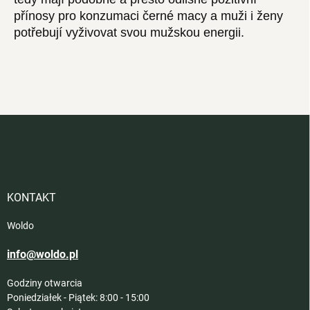
přínosy pro konzumaci černé macy a muži i ženy
potřebují vyživovat svou mužskou energii.
S
t
o
p
k
a
KONTAKT
Woldo
info@woldo.pl
Godziny otwarcia
Poniedziałek - Piątek: 8:00 - 15:00