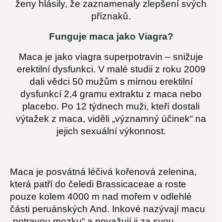
ženy hlásily, že zaznamenaly zlepšení svých
příznaků.
Funguje maca jako Viagra?
Maca je jako viagra superpotravin – snižuje
erektilní dysfunkci. V malé studii z roku 2009
dali vědci 50 mužům s mírnou erektilní
dysfunkcí 2,4 gramu extraktu z maca nebo
placebo. Po 12 týdnech muži, kteří dostali
výtažek z maca, viděli „významný účinek“ na
jejich sexuální výkonnost.
Maca je posvátná léčivá kořenová zelenina,
která patří do čeledi Brassicaceae a roste
pouze kolem 4000 m nad mořem v odlehlé
části peruánských And. Inkové nazývají macu
„potravou mozku“ a považují ji za svou