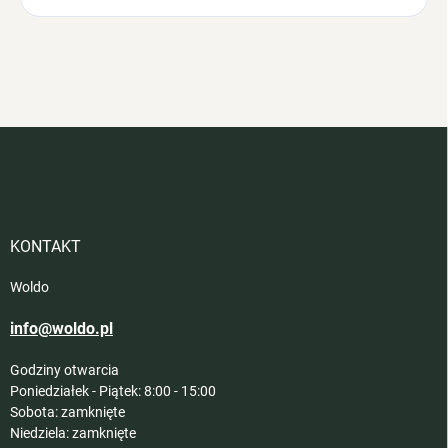
S
t
o
p
k
a
KONTAKT
Woldo
info@woldo.pl
Godziny otwarcia
Poniedziałek - Piątek: 8:00 - 15:00
Sobota: zamknięte
Niedziela: zamknięte