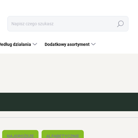
Szukaj
edług działania
Dodatkowy asortyment
NAJDROŻSZE
ALFABETYCZNIE