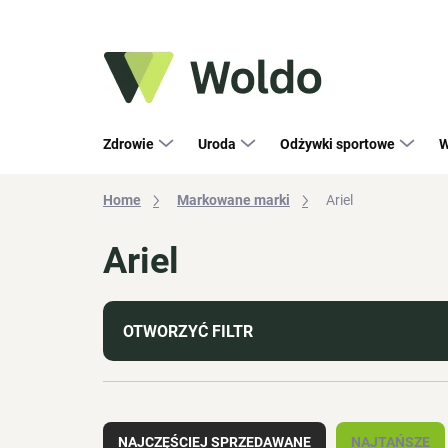
Przejść
do
treści
Zdrowie
Uroda
Odżywki sportowe
W
Home
Markowane marki
Ariel
Ariel
OTWORZYĆ FILTR
S
o
NAJCZĘŚCIEJ SPRZEDAWANE
NAJTAŃSZE