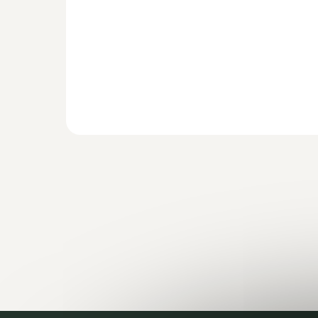
Do koszyka
zł66,33 bez VAT
Ariel Professional – Uniwersalny proszek do
prania 110 prań Ariel Professional...