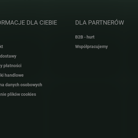
y
ORMACJE DLA CIEBIE
DLA PARTNERÓW
B2B - hurt
kt
Współpracujemy
 dostawy
y płatności
ki handlowe
na danych osobowych
nie plików cookies