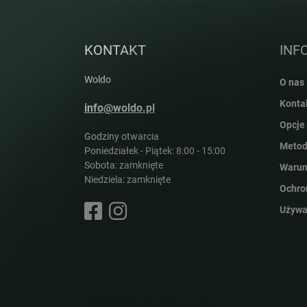
S
t
o
p
KONTAKT
INF
k
a
Woldo
O nas
Konta
info@woldo.pl
Opcje
Godziny otwarcia
Metod
Poniedziałek - Piątek: 8:00 - 15:00
Sobota: zamknięte
Warun
Niedziela: zamknięte
Ochro
Używa
ODBIERZ NEWSLETTER