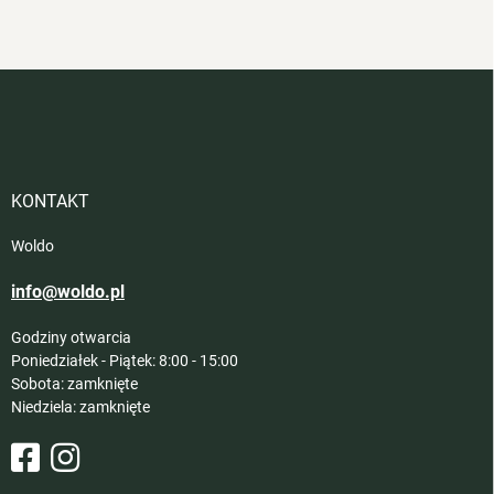
S
t
o
p
k
a
KONTAKT
Woldo
info@woldo.pl
Godziny otwarcia
Poniedziałek - Piątek: 8:00 - 15:00
Sobota: zamknięte
Niedziela: zamknięte