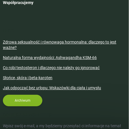
Współpracujemy
BLOG
Zdrowa seksualność i równowaga hormonalna: dlaczego to jest
ważne?
Naturalna forma wydajności: Ashwagandha KSM-66
Co robi testosteron i dlaczego nie należy go ignorować
Słońce, skóra i beta-karoten
Jak odpocząć bez urlopu: Wskazówki dla ciała i umysłu
Archiwum
ODBIERZ NEWSLETTER
Wpisz swój e-mail, a my będziemy przesyłać ci informacje na temat