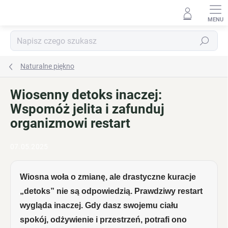
Przejść
do
treści
Szukaj
Naturalne piękno
Wiosenny detoks inaczej:
Wspomóż jelita i zafunduj
organizmowi restart
07.05.2025
Wiosna woła o zmianę, ale drastyczne kuracje
„detoks” nie są odpowiedzią. Prawdziwy restart
wygląda inaczej. Gdy dasz swojemu ciału
spokój, odżywienie i przestrzeń, potrafi ono