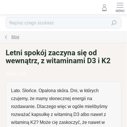
Przejść
do
treści
Szukaj
Blog
Letni spokój zaczyna się od
wewnątrz, z witaminami D3 i K2
30.06.2025
Lato. Słońce. Opalona skóra. Dni, w których
czujemy, że mamy słonecznej energii na
rozdawanie. Dlaczego więc w ogóle mielibyśmy
rozważać kapsułkę z witaminą D3 albo nawet z
witaminą K2? Może cię zaskoczyć, że nawet w