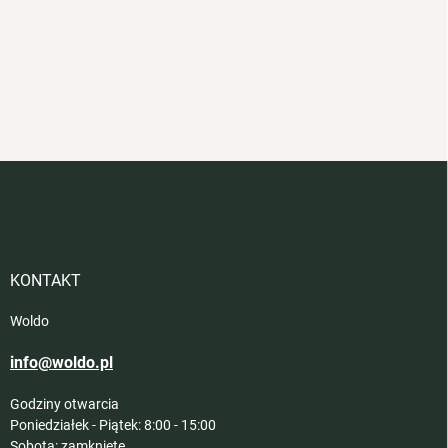
S
t
o
p
k
a
KONTAKT
Woldo
info@woldo.pl
Godziny otwarcia
Poniedziałek - Piątek: 8:00 - 15:00
Sobota: zamknięte