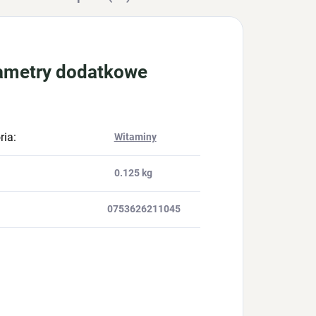
ametry dodatkowe
ria
:
Witaminy
0.125 kg
0753626211045