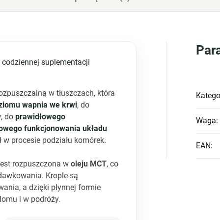
Par
 codziennej suplementacji
ozpuszczalną w tłuszczach, która
Katego
ziomu wapnia we krwi
, do
w
, do
prawidłowego
Waga
:
owego funkcjonowania układu
ł w procesie podziału komórek.
EAN
:
est rozpuszczona w
oleju MCT
, co
dawkowania. Krople są
nia, a dzięki płynnej formie
omu i w podróży.