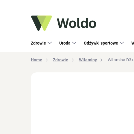
Przejść
do
treści
Zdrowie
Uroda
Odżywki sportowe
W
Home
Zdrowie
Witaminy
Witamina D3+
Brak oceny
Szczegóły oceny