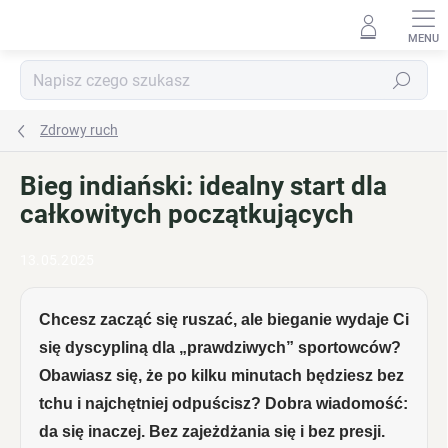
Przejść
do
treści
Szukaj
Zdrowy ruch
Bieg indiański: idealny start dla
całkowitych początkujących
13.05.2025
Chcesz zacząć się ruszać, ale bieganie wydaje Ci
się dyscypliną dla „prawdziwych” sportowców?
Obawiasz się, że po kilku minutach będziesz bez
tchu i najchętniej odpuścisz? Dobra wiadomość:
da się inaczej. Bez zajeżdżania się i bez presji.