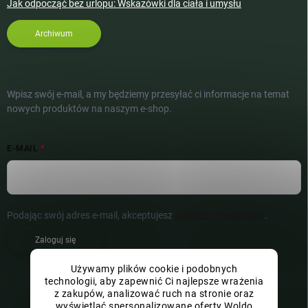
Jak odpocząć bez urlopu: Wskazówki dla ciała i umysłu
Archiwum
ODBIERZ NEWSLETTER
Wpisz swój e-mail, a my będziemy przesyłać ci informacje na temat
nowych produktów na naszym e-shop.
E-MAIL
Podając swój adres e-mail, akceptujesz
politykę prywatności
.
Zaloguj się
Używamy plików cookie i podobnych
technologii, aby zapewnić Ci najlepsze wrażenia
z zakupów, analizować ruch na stronie oraz
wyświetlać spersonalizowane oferty Woldo