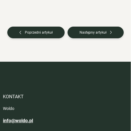
Poprzedni artykuł
Następny artykuł
S
t
o
p
k
a
KONTAKT
Woldo
info@woldo.pl