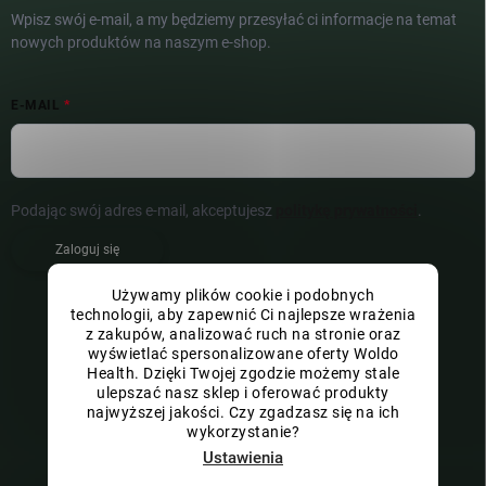
Wpisz swój e-mail, a my będziemy przesyłać ci informacje na temat
nowych produktów na naszym e-shop.
E-MAIL
Podając swój adres e-mail, akceptujesz
politykę prywatności
.
Zaloguj się
Używamy plików cookie i podobnych
technologii, aby zapewnić Ci najlepsze wrażenia
z zakupów, analizować ruch na stronie oraz
wyświetlać spersonalizowane oferty Woldo
Health. Dzięki Twojej zgodzie możemy stale
ulepszać nasz sklep i oferować produkty
najwyższej jakości. Czy zgadzasz się na ich
wykorzystanie?
Ustawienia