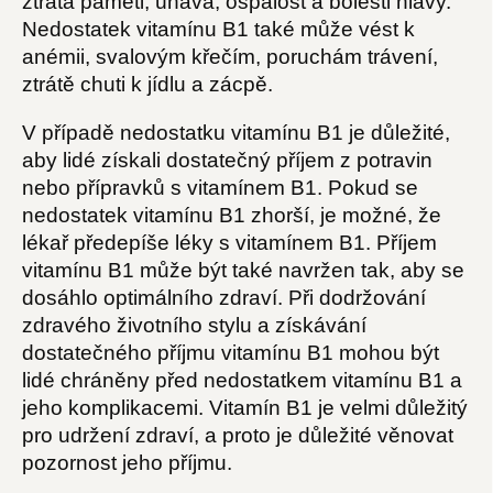
ztráta paměti, únava, ospalost a bolesti hlavy.
Nedostatek vitamínu B1 také může vést k
anémii, svalovým křečím, poruchám trávení,
ztrátě chuti k jídlu a zácpě.
V případě nedostatku vitamínu B1 je důležité,
aby lidé získali dostatečný příjem z potravin
nebo přípravků s vitamínem B1. Pokud se
nedostatek vitamínu B1 zhorší, je možné, že
lékař předepíše léky s vitamínem B1. Příjem
vitamínu B1 může být také navržen tak, aby se
dosáhlo optimálního zdraví. Při dodržování
zdravého životního stylu a získávání
dostatečného příjmu vitamínu B1 mohou být
lidé chráněny před nedostatkem vitamínu B1 a
jeho komplikacemi. Vitamín B1 je velmi důležitý
pro udržení zdraví, a proto je důležité věnovat
pozornost jeho příjmu.