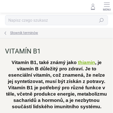
Przejść
do
treści
Szukaj
Słownik terminów
VITAMÍN B1
Vitamín B1, také známý jako
thiamin
, je
vitamín B důležitý pro zdraví. Je to
esenciální vitamín, což znamená, že nelze
jej syntetizovat, musí být získán z potravy.
Vitamín B1 je potřebný pro různé funkce v
těle, včetně produkce energie, metabolizmu
sacharidů a hormonů, a je nezbytnou
součástí lidského imunitního systému.