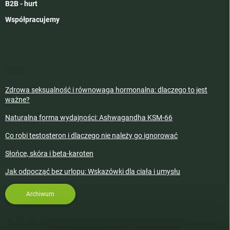
B2B - hurt
Współpracujemy
BLOG
Zdrowa seksualność i równowaga hormonalna: dlaczego to jest
ważne?
Naturalna forma wydajności: Ashwagandha KSM-66
Co robi testosteron i dlaczego nie należy go ignorować
Słońce, skóra i beta-karoten
Jak odpocząć bez urlopu: Wskazówki dla ciała i umysłu
Archiwum
ODBIERZ NEWSLETTER