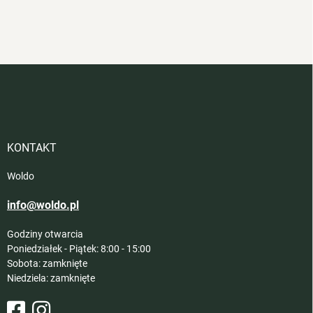
S
t
o
p
k
a
KONTAKT
Woldo
info@woldo.pl
Godziny otwarcia
Poniedziałek - Piątek: 8:00 - 15:00
Sobota: zamknięte
Niedziela: zamknięte