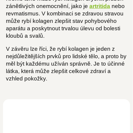
zánětlivých onemocnění, jako je
artritida
nebo
revmatismus. V kombinaci se zdravou stravou
může rybí kolagen zlepšit stav pohybového
aparátu a poskytnout trvalou úlevu od bolesti
kloubů a svalů.
V závěru lze říci, že rybí kolagen je jeden z
nejdůležitějších prvků pro lidské tělo, a proto by
měl být každému užíván správně. Je to účinné
látka, která může zlepšit celkové zdraví a
vzhled pokožky.
NOVINKA
NOVINKA