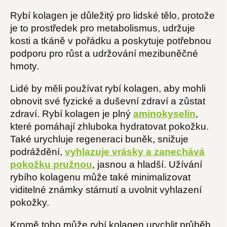
Rybí kolagen je důležitý pro lidské tělo, protože
je to prostředek pro metabolismus, udržuje
kosti a tkáně v pořádku a poskytuje potřebnou
podporu pro růst a udržování mezibuněčné
hmoty.
Lidé by měli používat rybí kolagen, aby mohli
obnovit své fyzické a duševní zdraví a zůstat
zdraví. Rybí kolagen je plný
aminokyselin
,
které pomáhají zhluboka hydratovat pokožku.
Také urychluje regeneraci buněk, snižuje
podráždění,
vyhlazuje vrásky a zanechává
pokožku pružnou
, jasnou a hladší. Užívání
rybího kolagenu může také minimalizovat
viditelné známky stárnutí a uvolnit vyhlazení
pokožky.
Kromě toho může rybí kolagen urychlit průběh