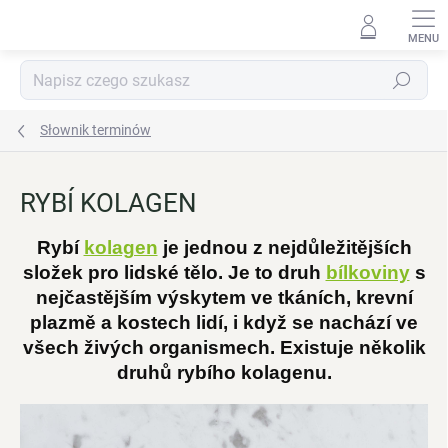
Przejść
do
treści
Szukaj
Słownik terminów
RYBÍ KOLAGEN
Rybí
kolagen
je jednou z nejdůležitějších
složek pro lidské tělo. Je to druh
bílkoviny
s
nejčastějším výskytem ve tkáních, krevní
plazmě a kostech lidí, i když se nachází ve
všech živých organismech. Existuje několik
druhů rybího kolagenu.