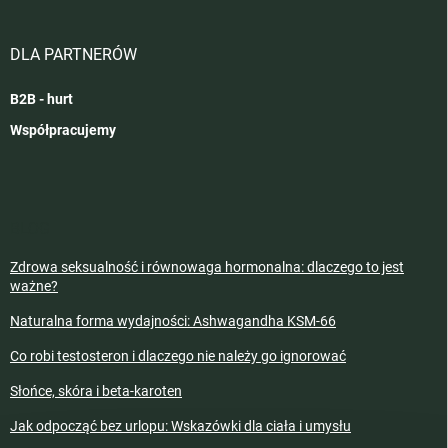
DLA PARTNERÓW
B2B - hurt
Współpracujemy
BLOG
Zdrowa seksualność i równowaga hormonalna: dlaczego to jest
ważne?
Naturalna forma wydajności: Ashwagandha KSM-66
Co robi testosteron i dlaczego nie należy go ignorować
Słońce, skóra i beta-karoten
Jak odpocząć bez urlopu: Wskazówki dla ciała i umysłu