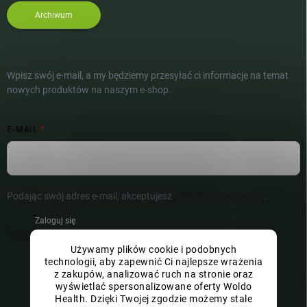
Archiwum
ODBIERZ NEWSLETTER
Wpisz swój e-mail, a my będziemy przesyłać ci informacje na temat
nowych produktów na naszym e-shop.
E-MAIL
Podając swój adres e-mail, akceptujesz
politykę prywatności
.
Zaloguj się
Używamy plików cookie i podobnych
technologii, aby zapewnić Ci najlepsze wrażenia
z zakupów, analizować ruch na stronie oraz
wyświetlać spersonalizowane oferty Woldo
Health. Dzięki Twojej zgodzie możemy stale