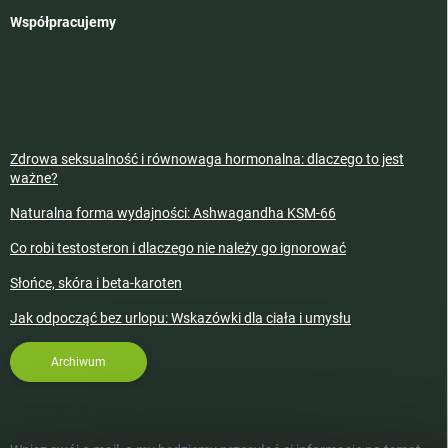
Współpracujemy
BLOG
Zdrowa seksualność i równowaga hormonalna: dlaczego to jest
ważne?
Naturalna forma wydajności: Ashwagandha KSM-66
Co robi testosteron i dlaczego nie należy go ignorować
Słońce, skóra i beta-karoten
Jak odpocząć bez urlopu: Wskazówki dla ciała i umysłu
Archiwum
ODBIERZ NEWSLETTER