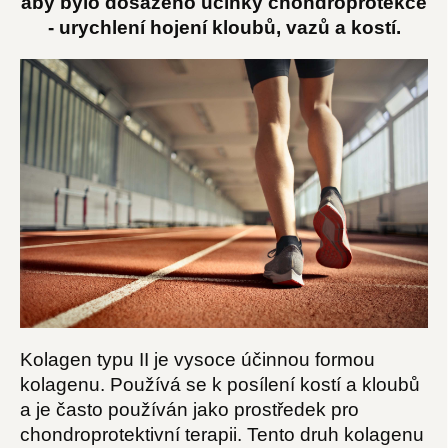
aby bylo dosaženo účinky chondroprotekce
- urychlení hojení kloubů, vazů a kostí.
Kolagen typu II je vysoce účinnou formou
kolagenu. Používá se k posílení kostí a kloubů
a je často používán jako prostředek pro
chondroprotektivní terapii. Tento druh kolagenu