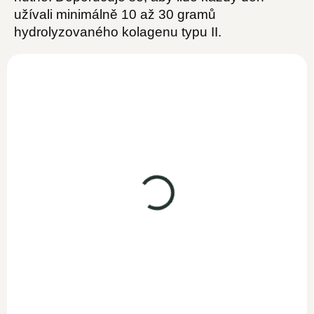
užívali minimálně 10 až 30 gramů
hydrolyzovaného kolagenu typu II.
Čistý kolagen hovězí
100% Hovězí collagen
500g
1kg
SKLADEM
799 Kč
SKLADEM
1 290 Kč
694,80 Kč bez DPH
1 121,70 Kč bez DPH
Do košíku
Do košíku
Čistý hovězí kolagen v
Woldohealth 100% hovězí
prášku je díky svému čistému
kolagen vysoké kvality a
složení a ověřenému původu
čistého přírodního složení.
ingrediencí...
Obsahuje pouze...