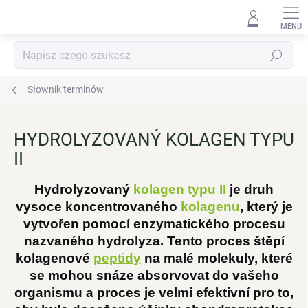
Przejść
do
treści
Szukaj
Słownik terminów
HYDROLYZOVANÝ KOLAGEN TYPU
II
Hydrolyzovaný
kolagen typu II
je druh
vysoce koncentrovaného
kolagenu
, který je
vytvořen pomocí enzymatického procesu
nazvaného hydrolyza. Tento proces štěpí
kolagenové
peptidy
na malé molekuly, které
se mohou snáze absorvovat do vašeho
organismu a proces je velmi efektivní pro to,