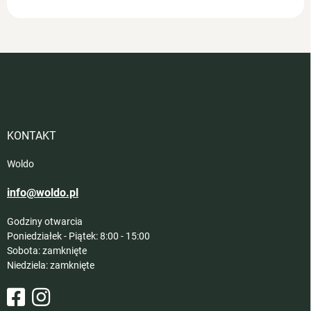
S
t
o
p
k
a
KONTAKT
Woldo
info@woldo.pl
Godziny otwarcia
Poniedziałek - Piątek: 8:00 - 15:00
Sobota: zamknięte
Niedziela: zamknięte