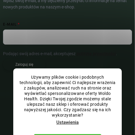
Wpisz swój e-mail, a my będziemy przesyłać ci informacje na temat
nowych produktów na naszym e-shop.
E-MAIL
Podając swój adres e-mail, akceptujesz
politykę prywatności
.
Zaloguj się
Używamy plików cookie i podobnych
technologii, aby zapewnić Ci najlepsze wrażenia
z zakupów, analizować ruch na stronie oraz
wyświetlać spersonalizowane oferty Woldo
Health. Dzięki Twojej zgodzie możemy stale
ulepszać nasz sklep i oferować produkty
najwyższej jakości. Czy zgadzasz się na ich
wykorzystanie?
Ustawienia