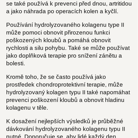
se také používá k prevenci před dnou, artritidou
a jako náhrada po operacích kolen a kyčlí.
Používání hydrolyzovaného kolagenu type II
může pomoci obnovit přirozenou funkci
poškozených kloubů a pomáhá obnovit
rychlosti a silu pohybu. Také se může používat
jako doplňková terapie pro snížení zánětu a
bolesti.
Kromě toho, že se často používá jako
prostředek chondroprotektivní terapie, může
hydrolyzovaný kolagen typu II také napomáhat
prevenci poškození kloubů a obnovit hladinu
kolagenu v těle.
K dosažení nejlepších výsledků je průběžné
dávkování hydrolyzovaného kolagenu typu II
nutné. Doporučuje se, aby lidé každý den