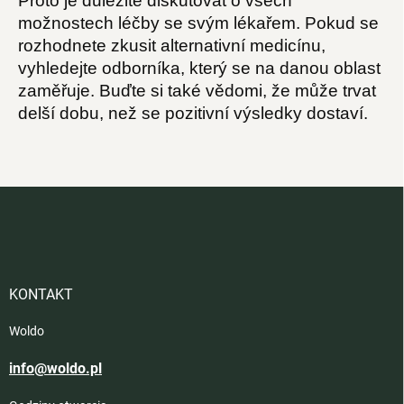
Proto je důležité diskutovat o všech
možnostech léčby se svým lékařem. Pokud se
rozhodnete zkusit alternativní medicínu,
vyhledejte odborníka, který se na danou oblast
zaměřuje. Buďte si také vědomi, že může trvat
delší dobu, než se pozitivní výsledky dostaví.
S
t
o
p
k
a
KONTAKT
Woldo
info@woldo.pl