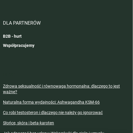
DLA PARTNERÓW
B2B - hurt
Współpracujemy
BLOG
Zdrowa seksualność i równowaga hormonalna: dlaczego to jest
ważne?
Naturalna forma wydajności: Ashwagandha KSM-66
Co robi testosteron i dlaczego nie należy go ignorować
Słońce, skóra i beta-karoten