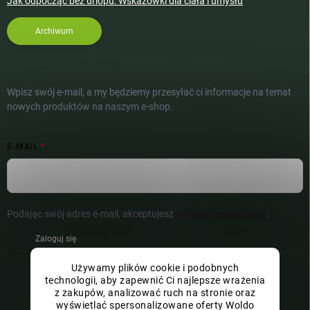
Jak odpocząć bez urlopu: Wskazówki dla ciała i umysłu
Archiwum
ODBIERZ NEWSLETTER
Wpisz swój e-mail, a my będziemy przesyłać ci informacje na temat
nowych produktów na naszym e-shop.
E-MAIL
Podając swój adres e-mail, akceptujesz
politykę prywatności
.
Zaloguj się
Używamy plików cookie i podobnych
technologii, aby zapewnić Ci najlepsze wrażenia
z zakupów, analizować ruch na stronie oraz
wyświetlać spersonalizowane oferty Woldo