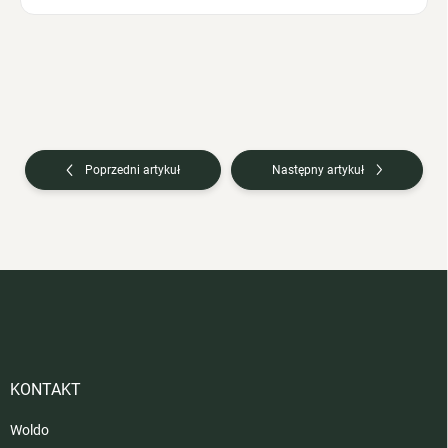
Poprzedni artykuł
Następny artykuł
S
t
o
p
k
a
KONTAKT
Woldo