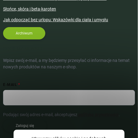
Słońce, skóra i beta-karoten
Jak odpocząć bez urlopu: Wskazówki dla ciała i umysłu
Archiwum
ODBIERZ NEWSLETTER
Wpisz swój e-mail, a my będziemy przesyłać ci informacje na temat
nowych produktów na naszym e-shop.
E-MAIL
Podając swój adres e-mail, akceptujesz
politykę prywatności
.
Zaloguj się