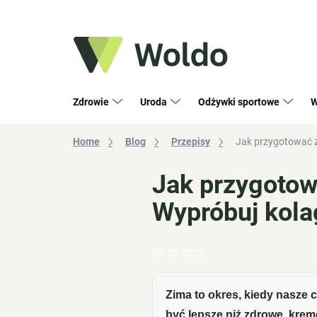
Przejść
do
treści
Zdrowie
Uroda
Odżywki sportowe
W
Home
Blog
Przepisy
Jak przygotować 
Jak przygotow
Wypróbuj kol
05.03.2025
Zima to okres, kiedy nasze 
być lepsze niż zdrowe, kre