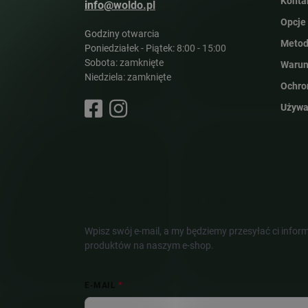
Konta
info@woldo.pl
Opcje
Godziny otwarcia
Metod
Poniedziałek - Piątek: 8:00 - 15:00
Sobota: zamknięte
Warun
Niedziela: zamknięte
Ochro
Używa
ODBIERZ NEWSLETTER
Wpisz swój e-mail, a my będziemy przesyłać ci info
produktów na naszym e-shop.
E-MAIL