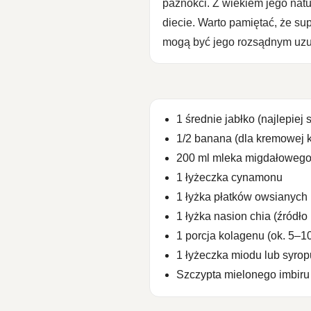
paznokci. Z wiekiem jego nat
diecie. Warto pamiętać, że s
mogą być jego rozsądnym uzu
1 średnie jabłko (najlepiej
1/2 banana (dla kremowej k
200 ml mleka migdałowego 
1 łyżeczka cynamonu
1 łyżka płatków owsianych (
1 łyżka nasion chia (źródł
1 porcja kolagenu (ok. 5–10
1 łyżeczka miodu lub syro
Szczypta mielonego imbiru 