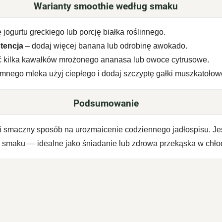
Warianty smoothie według smaku
 jogurtu greckiego lub porcję białka roślinnego.
tencja
– dodaj więcej banana lub odrobinę awokado.
ć kilka kawałków mrożonego ananasa lub owoce cytrusowe.
mnego mleka użyj ciepłego i dodaj szczyptę gałki muszkatołow
Podsumowanie
 i smaczny sposób na urozmaicenie codziennego jadłospisu. Je
e smaku — idealne jako śniadanie lub zdrowa przekąska w chłod