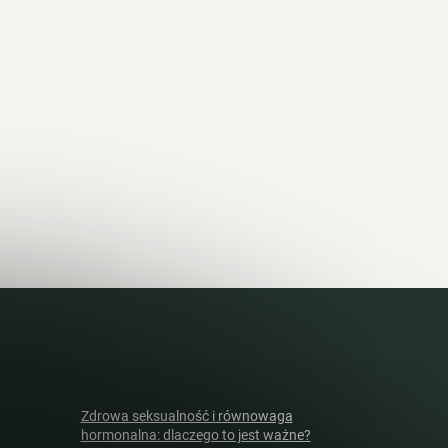
BLOG
Zdrowa seksualność i równowaga
hormonalna: dlaczego to jest ważne?