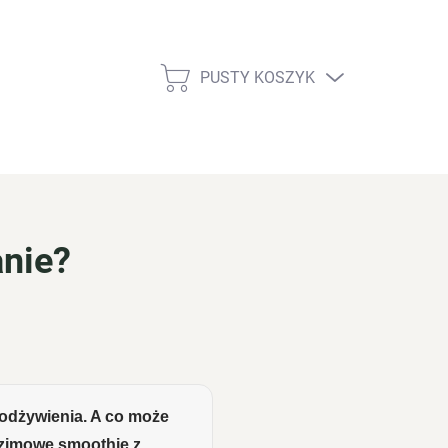
PUSTY KOSZYK
KOSZYK
anie?
 odżywienia. A co może
 zimowe smoothie z