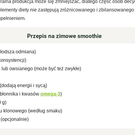
uralna produkcja może się zmniejszać, dlatego część osób decy
uplementy diety nie zastępują zróżnicowanego i zbilansowanego
pełnieniem.
Przepis na zimowe smoothie
 słodsza odmiana)
onsystencji)
lub owsianego (może być też zwykłe)
dodają energii i sycą)
o błonnika i kwasów
omega-3
)
 g)
pu klonowego (według smaku)
(opcjonalnie)