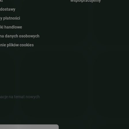
kt
Współpracujemy
 dostawy
y płatności
ki handlowe
na danych osobowych
nie plików cookies
rmacje na temat nowych