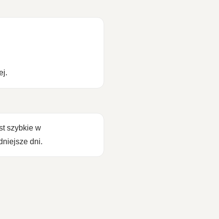
ej.
st szybkie w
niejsze dni.