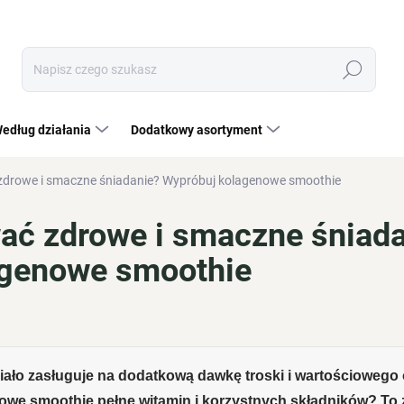
Szukaj
edług działania
Dodatkowy asortyment
zdrowe i smaczne śniadanie? Wypróbuj kolagenowe smoothie
ać zdrowe i smaczne śniad
agenowe smoothie
ciało zasługuje na dodatkową dawkę troski i wartościowego
mowe smoothie pełne witamin i korzystnych składników? To