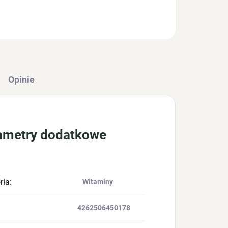
ZADAJ PYTANIE
POWIADOM MNIE
Opinie
ametry dodatkowe
ria
:
Witaminy
4262506450178