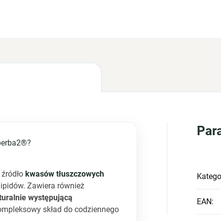
INFORMACJE SZCZEGÓŁOWE
Par
perba2®?
 źródło
kwasów tłuszczowych
Katego
lipidów. Zawiera również
aturalnie występującą
EAN
:
 kompleksowy skład do codziennego