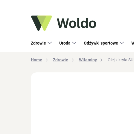
Przejść
do
treści
Zdrowie
Uroda
Odżywki sportowe
W
Home
Zdrowie
Witaminy
Olej z kryla 
1 ocen
Szczegóły oceny
NOWOŚĆ